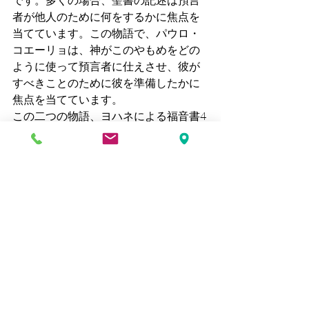
者が他人のために何をするかに焦点を
当てています。この物語で、パウロ・
コエーリョは、神がこのやもめをどの
ように使って預言者に仕えさせ、彼が
すべきことのために彼を準備したかに
焦点を当てています。
この二つの物語、ヨハネによる福音書4
章の王の役人と、列王記上17章のやも
めは私達に何を教えているのでしょう
か。彼らは何世紀も隔てられています
が、同じ信仰、同じ言葉、そして同じ
召しによって結びつけられています。
両方とも絶望から始まる
：死にか
けている息子、生命のない子供。
両方の親は無力で、死が自分たち
よりも強いという現実に直面して
います。
両方とも見る前に信仰を要求され