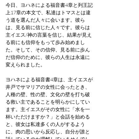
今日、ヨハネによる福音書4章と列王記
上17章の本文で、私達はトマスとは違
う道を選んだ人々に会います。彼ら
は、見る前に信じた人々です。彼らは
主イエス/神の言葉を信じ、結果が見え
る前にも信仰をもって歩み始めまし
た。そして、その信仰、見る前に歩ん
だ信仰のために、彼らの人生は永遠に
変えられました。
ヨハネによる福音書4章は、主イエスが
井戸でサマリアの女性に会ったとき、
人種の壁、性の壁、文化の壁を打ち破
る救い主であることを明らかにしてい
ます。主イエスがその女性に「水を一
杯いただけますか？」と会話を始める
と、彼女は私達多くの人がするよう
に、肉の思いから反応し、自分が誰と
話しているのか理解していませんでし