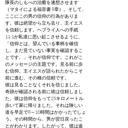
隊長のしもべの治癒を連想させます
（マタイによる福音書 8章）。そして、
ここにこの男の信仰の行為がありま
す。彼は絶望から立ち去り、主イエス
を信頼します。ヘブライ人への手紙 
11:1が私達に思い起こさせるように、
「信仰とは、望んでいる事柄を確信
し、まだ見ていない事実を確認するこ
とです。」それが信仰です。これがこ
のメッセージの主題です。見る前に歩
む信仰。主イエスが語られたからこそ
前に進む、その種の信頼です。
彼は見ることなくそれを信じました。
奇跡が確認される前に彼は信頼しまし
た。彼は信仰をもって25キロメートル
歩いて家に帰りました。それは険しい
道を早足で8～10時間はかかったでしょ
う。その時間から、男が翌日戻ったこ
とがわかります。したがって、彼は途