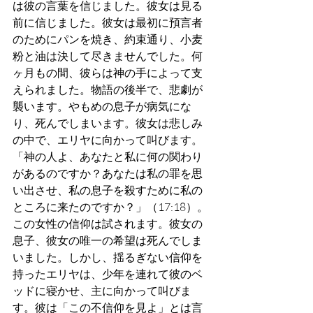
は彼の言葉を信じました。彼女は見る
前に信じました。彼女は最初に預言者
のためにパンを焼き、約束通り、小麦
粉と油は決して尽きませんでした。何
ヶ月もの間、彼らは神の手によって支
えられました。物語の後半で、悲劇が
襲います。やもめの息子が病気にな
り、死んでしまいます。彼女は悲しみ
の中で、エリヤに向かって叫びます。
「神の人よ、あなたと私に何の関わり
があるのですか？あなたは私の罪を思
い出させ、私の息子を殺すために私の
ところに来たのですか？」（17:18）。
この女性の信仰は試されます。彼女の
息子、彼女の唯一の希望は死んでしま
いました。しかし、揺るぎない信仰を
持ったエリヤは、少年を連れて彼のベ
ッドに寝かせ、主に向かって叫びま
す。彼は「この不信仰を見よ」とは言