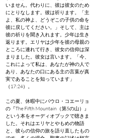
いません。代わりに、彼は彼女のため
にとりなします。彼は祈ります。「主
よ、私の神よ、どうぞこの子供の命を
彼に戻してください。」そして、主は
彼の祈りを聞き入れます。少年は生き
返ります。エリヤは少年を彼の母親の
ところに連れて行き、彼女の信仰は深
まりました。彼女は言います。「今、
これによって私は、あなたが神の人で
あり、あなたの口にある主の言葉が真
実であることを知っています」
（17:24）。
この夏、休暇中にパウロ・コエーリョ
の『The Fifth Mountain（第5の山）』
という本をオーディオブックで聴きま
した。それはエリヤとやもめの物語
と、彼らの信仰の旅を語り直したもの
です。多くの場合、聖書の記述は預言