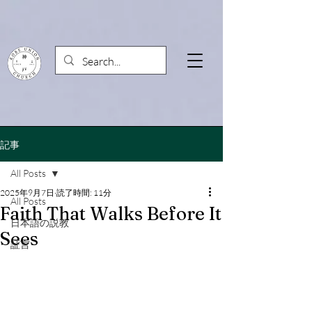
記事
All Posts
2025年9月7日
読了時間: 11分
All Posts
Faith That Walks Before It
日本語の説教
Sees
証言