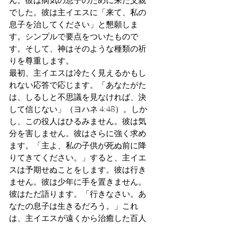
でした。彼は主イエスに「来て、私の
息子を治してください」と懇願しま
す。シンプルで要点をついたもので
す。そして、神はそのような種類の祈
りを尊重します。
最初、主イエスは冷たく見えるかもし
れない応答で応じます。「あなたがた
は、しるしと不思議を見なければ、決
して信じない」（ヨハネ 4:48）。しか
し、この役人はひるみません。彼は気
分を害しません。彼はさらに強く求め
ます。「主よ、私の子供が死ぬ前に降
りてきてください。」すると、主イエ
スは予期せぬことをします。彼は行き
ません。彼は少年に手を置きません。
彼はただ語ります。「行きなさい。あ
なたの息子は生きるだろう。」これ
は、主イエスが遠くから治癒した百人