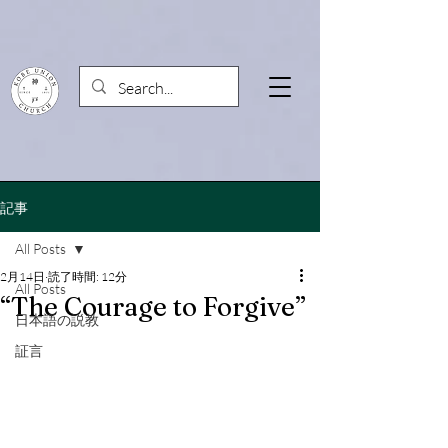
記事
All Posts
2月14日
読了時間: 12分
All Posts
“The Courage to Forgive”
日本語の説教
証言