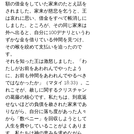
額の借金をしていた家来のたとえ話を
されました。家来が慈悲を乞うと、王
は哀れに思い、借金をすべて帳消しに
しました。ところが、その同じ家来は
外へ出ると、自分に100デナリというわ
ずかな金を借りている仲間を見つけ、
その喉を絞めて支払いを迫ったので
す。
それを知った王は激怒しました。「わ
たしがお前をあわれんでやったよう
に、お前も仲間をあわれんでやるべき
ではなかったか」（マタイ 18:33）。こ
れこそが、赦しに関するクリスチャン
の葛藤の核心です。私たちは、到底返
せないほどの負債を赦された家来であ
りながら、自分に落ち度があった人々
から「数ペニー」を回収しようとして
人生を費やしていることがよくありま
す。私たちは神の恵みを求めながら、