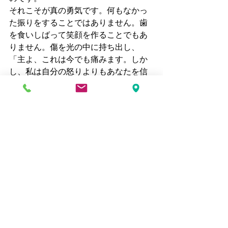
それこそが真の勇気です。何もなかっ
た振りをすることではありません。歯
を食いしばって笑顔を作ることでもあ
りません。傷を光の中に持ち出し、
「主よ、これは今でも痛みます。しか
し、私は自分の怒りよりもあなたを信
頼します」と言うことです。
そして、ここには奥義があります。私
たちが負債を免除するために手を開く
とき、神様はその同じ手を神の平安で
満たしてくださいます。かつて苦い思
いが占めていた場所に、恵みのための
スペースが生まれます。恨みに費やさ
れていたエネルギーが、愛するための
力へと変わります。赦しの奇跡とは、
過去が変わることではなく、「私たち
自身が変わること」なのです。
私たちが赦しを拒むとき、それは暗黙