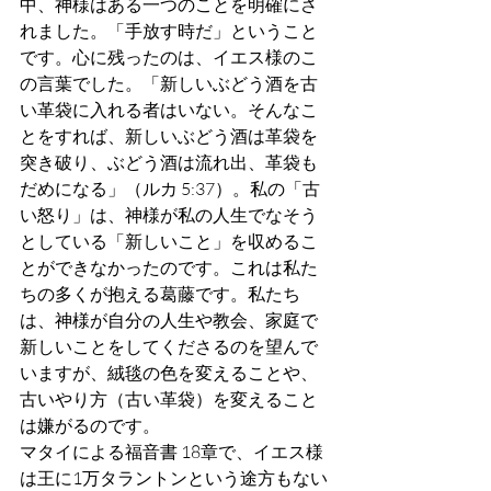
中、神様はある一つのことを明確にさ
れました。「手放す時だ」ということ
です。心に残ったのは、イエス様のこ
の言葉でした。「新しいぶどう酒を古
い革袋に入れる者はいない。そんなこ
とをすれば、新しいぶどう酒は革袋を
突き破り、ぶどう酒は流れ出、革袋も
だめになる」（ルカ 5:37）。私の「古
い怒り」は、神様が私の人生でなそう
としている「新しいこと」を収めるこ
とができなかったのです。これは私た
ちの多くが抱える葛藤です。私たち
は、神様が自分の人生や教会、家庭で
新しいことをしてくださるのを望んで
いますが、絨毯の色を変えることや、
古いやり方（古い革袋）を変えること
は嫌がるのです。
マタイによる福音書 18章で、イエス様
は王に1万タラントンという途方もない