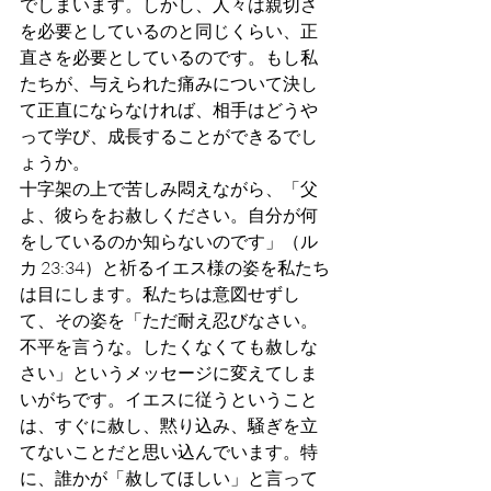
でしまいます。しかし、人々は親切さ
を必要としているのと同じくらい、正
直さを必要としているのです。もし私
たちが、与えられた痛みについて決し
て正直にならなければ、相手はどうや
って学び、成長することができるでし
ょうか。
十字架の上で苦しみ悶えながら、「父
よ、彼らをお赦しください。自分が何
をしているのか知らないのです」（ル
カ 23:34）と祈るイエス様の姿を私たち
は目にします。私たちは意図せずし
て、その姿を「ただ耐え忍びなさい。
不平を言うな。したくなくても赦しな
さい」というメッセージに変えてしま
いがちです。イエスに従うということ
は、すぐに赦し、黙り込み、騒ぎを立
てないことだと思い込んでいます。特
に、誰かが「赦してほしい」と言って