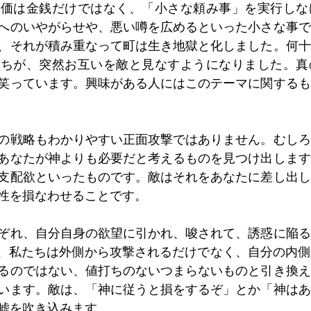
代価は金銭だけではなく、「小さな頼み事」を実行しな
へのいやがらせや、悪い噂を広めるといった小さな事で
、それが積み重なって町は生き地獄と化しました。何十
たちが、突然お互いを敵と見なすようになりました。真
笑っています。興味がある人にはこのテーマに関するも
の戦略もわかりやすい正面攻撃ではありません。むしろ
あなたが神よりも必要だと考えるものを見つけ出します
支配欲といったものです。敵はそれをあなたに差し出し
性を損なわせることです。
ぞれ、自分自身の欲望に引かれ、唆されて、誘惑に陥る
通り、私たちは外側から攻撃されるだけでなく、自分の内
るのではない、値打ちのないつまらないものと引き換え
います。敵は、「神に従うと損をするぞ」とか「神はあ
嘘を吹き込みます。