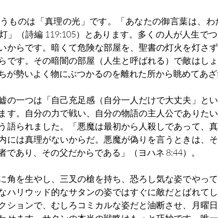
うものは「真理の光」です。「あなたの御言葉は、わた
」（詩編 119:105）とあります。多くの人が人生で
いからです。暗くて危険な部屋を、聖書の灯火を灯さず
らです。その暗闇の部屋（人生と呼ばれる）で敵はしょ
ちが勢いよく物にぶつかるのを離れた所から眺めてあざ
嘘の一つは「自己充足感（自分一人だけで大丈夫」とい
ます。自分の力で戦い、自分の物語の主人公でありたい
う語られました。「悪魔は最初から人殺しであって、真
内には真理がないからだ。悪魔が偽りを言うときは、そ
であり、その父だからである」（ヨハネ 8:44）。
に角を生やし、三叉の槍を持ち、恐ろし気な姿でやって
なハリウッド的なサタンの姿ではすぐに敵だとばれてし
クションで、むしろコミカルな姿だと油断させ、月曜日