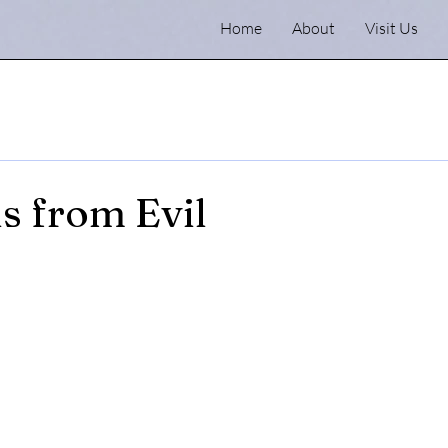
Home
About
Visit Us
us from Evil