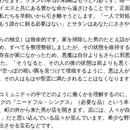
わせます。サタンの本当の戦略はもっと巧妙です。唯一
イエスと共にある豊かな命から遠ざけることです。正面
私たちを羊飼いから引き離そうとします。「一人で対処
もう誰かに頼る必要はない」とサタンはあなたにささや
らの独立）は致命的です。家を掃除した男のたとえ話が
め、すべてを整理整頓しましたが、その状態を維持する
存在が家になかったため、悪魔は自分よりもさらに邪悪
した。「そうなると、その人の後の状態は前よりも悪く
ぶりが空っぽの暗い隅を見つけて増殖するように、悪は人
、その人はもはや聖霊に満たされることはなくなります
コミュニティの中でどのように働くかを理解するのに、
ングの『ニードフル・シングス』（必要な品）という本
、町の外から来た男が店を開きます。店には、人々が自
ful）」だと思い込んでいる品々が並んでいます。希少な
出させる宝石などです。