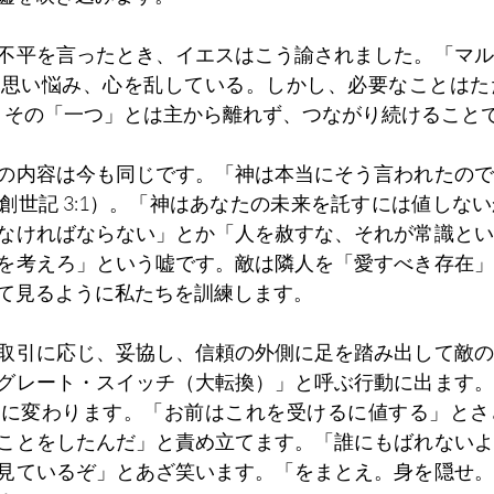
不平を言ったとき、イエスはこう諭されました。「マル
に思い悩み、心を乱している。しかし、必要なことはた
2）。その「一つ」とは主から離れず、つながり続けること
の内容は今も同じです。「神は本当にそう言われたので
創世記 3:1）。「神はあなたの未来を託すには値しな
なければならない」とか「人を赦すな、それが常識とい
を考えろ」という嘘です。敵は隣人を「愛すべき存在」
て見るように私たちを訓練します。
取引に応じ、妥協し、信頼の外側に足を踏み出して敵の
グレート・スイッチ（大転換）」と呼ぶ行動に出ます。
」に変わります。「お前はこれを受けるに値する」とさ
ことをしたんだ」と責め立てます。「誰にもばれないよ
見ているぞ」とあざ笑います。「をまとえ。身を隠せ。