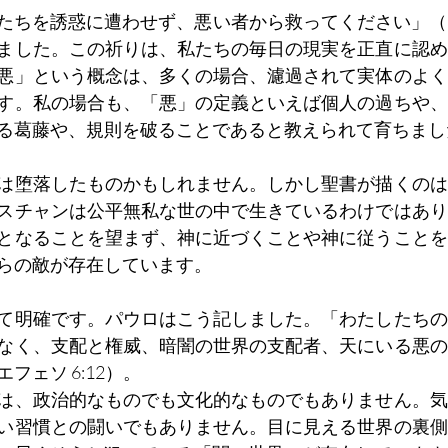
たちを誘惑に遭わせず、悪い者から救ってください」（マタ
ました。この祈りは、私たちの毎日の現実を正直に認め
悪」という概念は、多くの場合、濾過されて実体のよく
す。私の場合も、「悪」の定義といえば個人の過ちや、
る葛藤や、規則を破ることであると教えられて育ちまし
は堕落したものかもしれません。しかし聖書が描くのは
スチャンは公平無私な世の中で生きているわけではあり
となることを望まず、神に近づくことや神に従うことを
らの敵が存在しています。
て明確です。パウロはこう記しました。「わたしたちの
なく、支配と権威、暗闇の世界の支配者、天にいる悪の
フェソ 6:12）。
は、政治的なものでも文化的なものでもありません。気
い習慣との闘いでもありません。目に見える世界の裏側