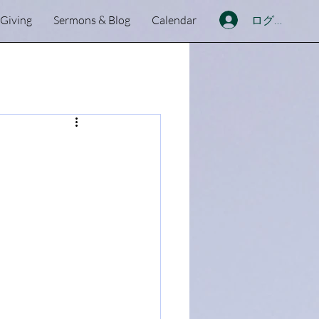
ログイン
Giving
Sermons & Blog
Calendar