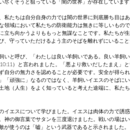
い尽くそうと狙っている「闇の世界」が存在しています
、私たちは自分自身の力では闇の世界に到底勝ち目はあ
な領域において私たちの防衛能力は無きに等しいもので
に立ち向かうよりももっと無謀なことです。私たちが生
び、守っていただけるよう主のそばを離れずにいること
飼いと呼び、「わたしは良い羊飼いである。良い羊飼い
10:11）と言われました。「悪より救いだしたまえ」
ず自分の無力さを認めることが必要です。安全が得られ
」「頑強に」なるのではなく、羊飼いイエスのそばにい
土地（人生）をよく知っていると考えた途端に、私たち
のイエスについて学びました。イエスは肉体の力で誘惑
。神の御言葉でサタンを三度退けました。戦いの場はい
敵が使うのは「嘘」という武器であると示されました。