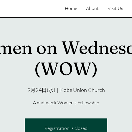
Home
About
Visit Us
en on Wednes
(WOW)
9月24日(水)
  |  
Kobe Union Church
A mid-week Women's Fellowship
Registration is closed