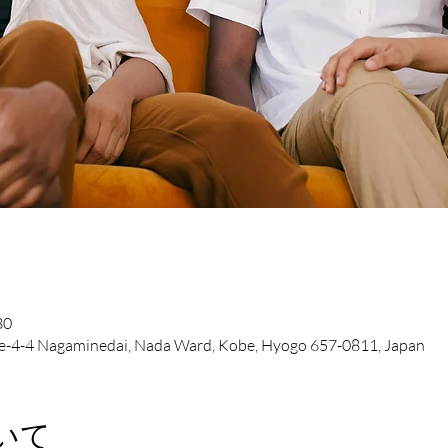
30
-4-4 Nagaminedai, Nada Ward, Kobe, Hyogo 657-0811, Japan
いて