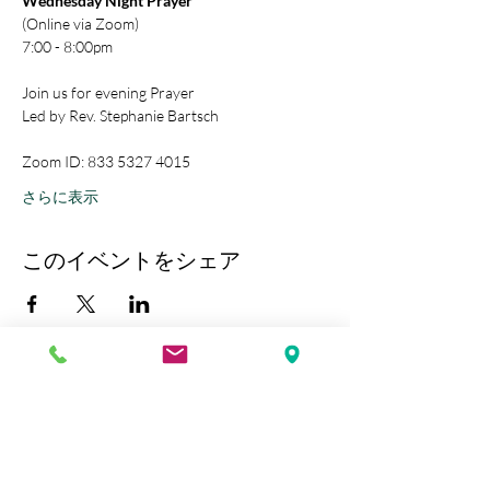
Wednesday Night Prayer
(Online via Zoom)
7:00 - 8:00pm
Join us for evening Prayer
Led by Rev. Stephanie Bartsch
Zoom ID: 833 5327 4015
さらに表示
このイベントをシェア
Kobe Union Church