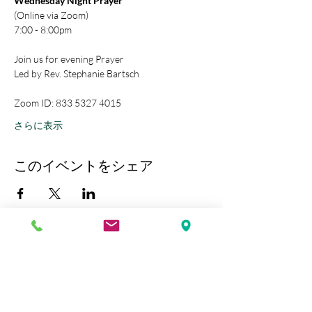
Wednesday Night Prayer
(Online via Zoom)
7:00 - 8:00pm
Join us for evening Prayer
Led by Rev. Stephanie Bartsch
Zoom ID: 833 5327 4015
さらに表示
このイベントをシェア
Kobe Union Church