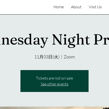
Home
About
Visit Us
nesday Night Pr
11月03日(火)
  |  
Zoom
Tickets are not on sale
See other events