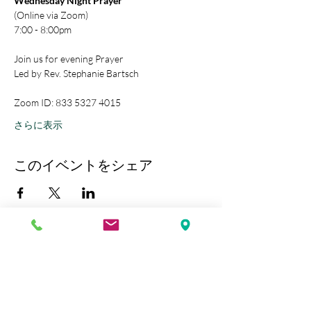
Wednesday Night Prayer
(Online via Zoom)
7:00 - 8:00pm
Join us for evening Prayer
Led by Rev. Stephanie Bartsch
Zoom ID: 833 5327 4015
さらに表示
このイベントをシェア
Kobe Union Church