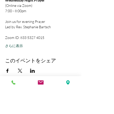
Wednesday Night Prayer
(Online via Zoom)
7:00 - 8:00pm
Join us for evening Prayer
Led by Rev. Stephanie Bartsch
Zoom ID: 833 5327 4015
さらに表示
このイベントをシェア
Kobe Union Church