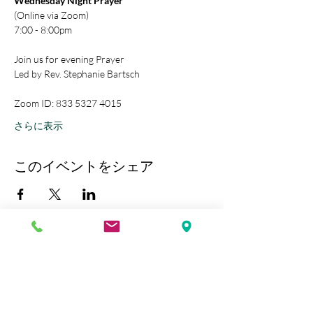
Wednesday Night Prayer
(Online via Zoom)
7:00 - 8:00pm
Join us for evening Prayer
Led by Rev. Stephanie Bartsch
Zoom ID: 833 5327 4015
さらに表示
このイベントをシェア
Kobe Union Church