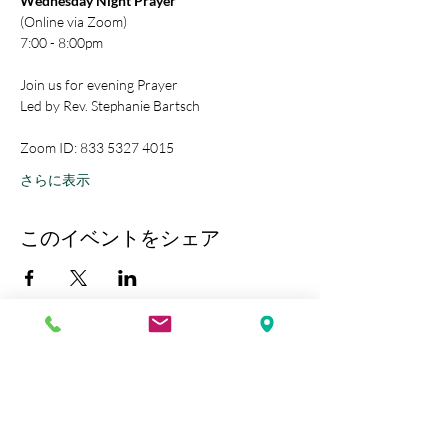
Wednesday Night Prayer
(Online via Zoom)
7:00 - 8:00pm
Join us for evening Prayer
Led by Rev. Stephanie Bartsch
Zoom ID: 833 5327 4015
さらに表示
このイベントをシェア
Kobe Union Church