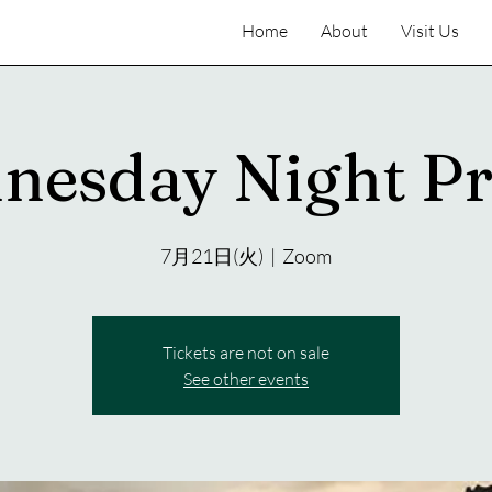
Home
About
Visit Us
nesday Night Pr
7月21日(火)
  |  
Zoom
Tickets are not on sale
See other events