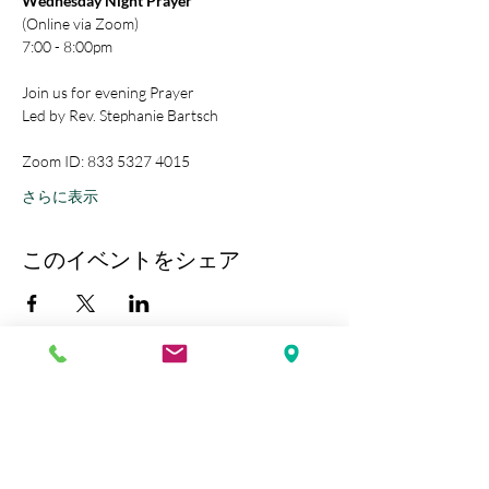
Wednesday Night Prayer
(Online via Zoom)
7:00 - 8:00pm
Join us for evening Prayer
Led by Rev. Stephanie Bartsch
Zoom ID: 833 5327 4015
さらに表示
このイベントをシェア
Kobe Union Church