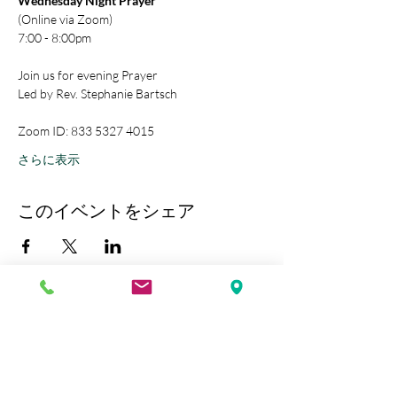
Wednesday Night Prayer
(Online via Zoom)
7:00 - 8:00pm
Join us for evening Prayer
Led by Rev. Stephanie Bartsch
Zoom ID: 833 5327 4015
さらに表示
このイベントをシェア
Kobe Union Church