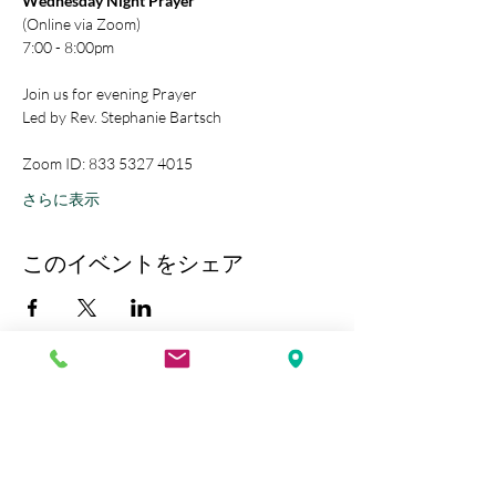
Wednesday Night Prayer
(Online via Zoom)
7:00 - 8:00pm
Join us for evening Prayer
Led by Rev. Stephanie Bartsch
Zoom ID: 833 5327 4015
さらに表示
このイベントをシェア
Kobe Union Church