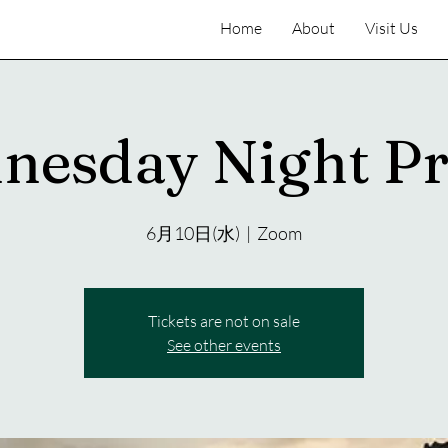
Home
About
Visit Us
nesday Night Pr
6月10日(水)
  |  
Zoom
Tickets are not on sale
See other events