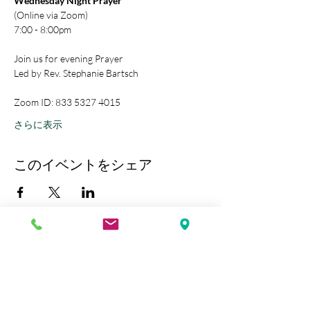
Wednesday Night Prayer
(Online via Zoom)
7:00 - 8:00pm
Join us for evening Prayer
Led by Rev. Stephanie Bartsch
Zoom ID: 833 5327 4015
さらに表示
このイベントをシェア
Kobe Union Church