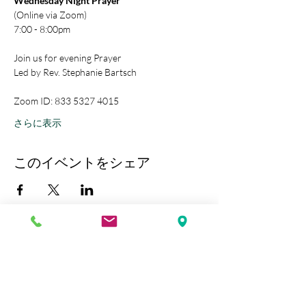
Wednesday Night Prayer
(Online via Zoom)
7:00 - 8:00pm
Join us for evening Prayer
Led by Rev. Stephanie Bartsch
Zoom ID: 833 5327 4015
さらに表示
このイベントをシェア
Kobe Union Church