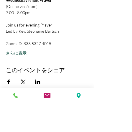
Wednesday Night Prayer
(Online via Zoom)
7:00 - 8:00pm
Join us for evening Prayer
Led by Rev. Stephanie Bartsch
Zoom ID: 833 5327 4015
さらに表示
このイベントをシェア
Kobe Union Church