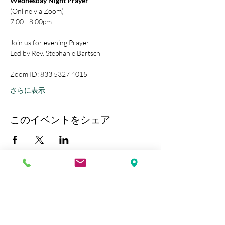
Wednesday Night Prayer
(Online via Zoom)
7:00 - 8:00pm
Join us for evening Prayer
Led by Rev. Stephanie Bartsch
Zoom ID: 833 5327 4015
さらに表示
このイベントをシェア
Kobe Union Church