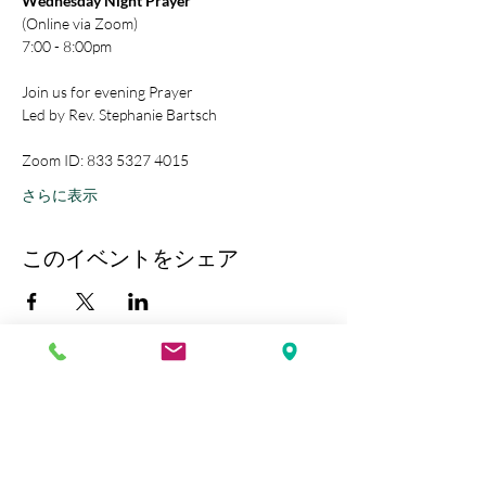
Wednesday Night Prayer
(Online via Zoom)
7:00 - 8:00pm
Join us for evening Prayer
Led by Rev. Stephanie Bartsch
Zoom ID: 833 5327 4015
さらに表示
このイベントをシェア
Kobe Union Church