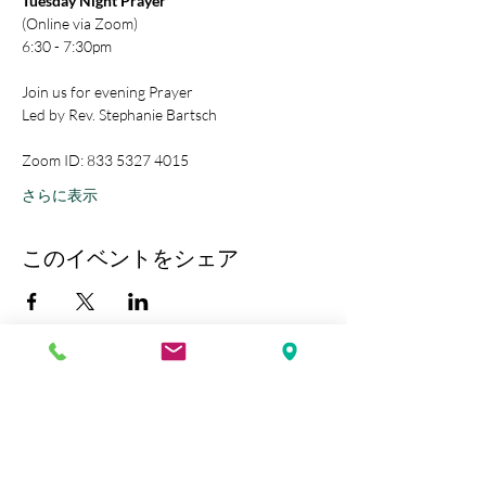
Tuesday Night Prayer
(Online via Zoom)
6:30 - 7:30pm
Join us for evening Prayer
Led by Rev. Stephanie Bartsch
Zoom ID: 833 5327 4015
さらに表示
このイベントをシェア
Kobe Union Church