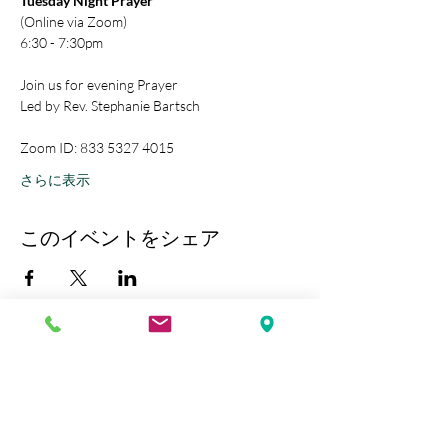
Tuesday Night Prayer
(Online via Zoom)
6:30 - 7:30pm
Join us for evening Prayer
Led by Rev. Stephanie Bartsch
Zoom ID: 833 5327 4015
さらに表示
このイベントをシェア
Kobe Union Church