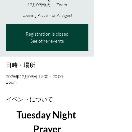
12月09日(火)
  |  
Zoom
Evening Prayer for All Ages!
Registration is closed
See other events
日時・場所
2025年12月09日 19:00 – 20:00
Zoom
イベントについて
Tuesday Night 
Prayer