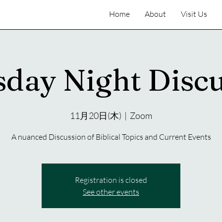
Home
About
Visit Us
day Night Disc
11月20日(木)
  |  
Zoom
A nuanced Discussion of Biblical Topics and Current Events
Registration is closed
See other events