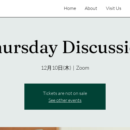
Home
About
Visit Us
ursday Discuss
12月10日(木)
  |  
Zoom
Tickets are not on sale
See other events