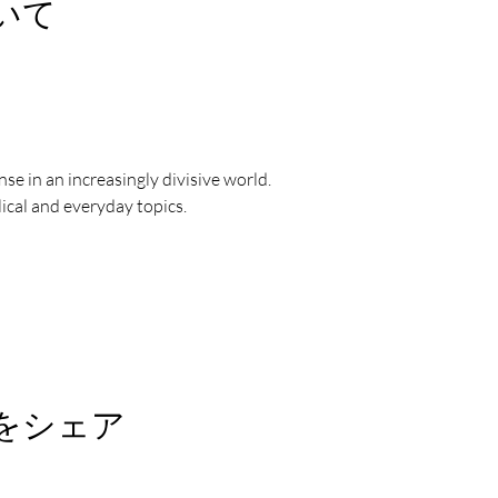
いて
se in an increasingly divisive world.
ical and everyday topics.
をシェア