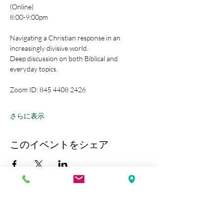
(Online)
8:00-9:00pm
Navigating a Christian response in an 
increasingly divisive world.
Deep discussion on both Biblical and 
everyday topics.
Zoom ID: 845 4408 2426
さらに表示
このイベントをシェア
Kobe Union Church