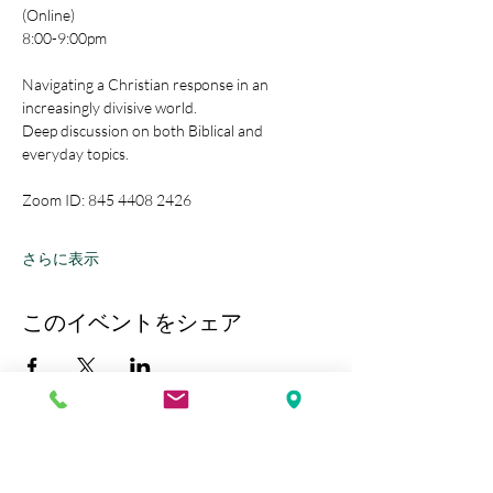
(Online)
8:00-9:00pm
Navigating a Christian response in an 
increasingly divisive world.
Deep discussion on both Biblical and 
everyday topics.
Zoom ID: 845 4408 2426
さらに表示
このイベントをシェア
Kobe Union Church