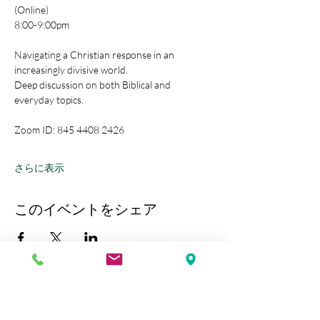
(Online)
8:00-9:00pm
Navigating a Christian response in an 
increasingly divisive world.
Deep discussion on both Biblical and 
everyday topics.
Zoom ID: 845 4408 2426
さらに表示
このイベントをシェア
Kobe Union Church