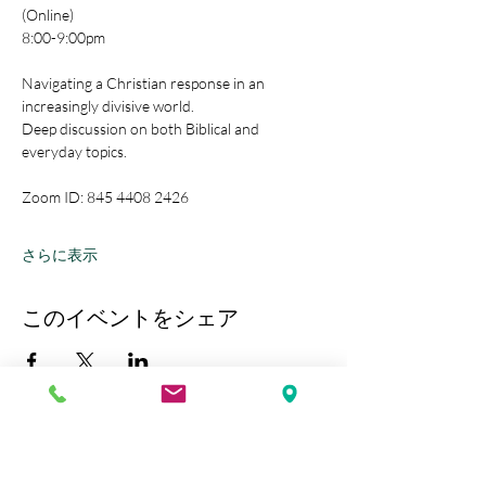
(Online)
8:00-9:00pm
Navigating a Christian response in an 
increasingly divisive world.
Deep discussion on both Biblical and 
everyday topics.
Zoom ID: 845 4408 2426
さらに表示
このイベントをシェア
Kobe Union Church