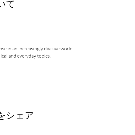
いて
se in an increasingly divisive world.
ical and everyday topics.
をシェア