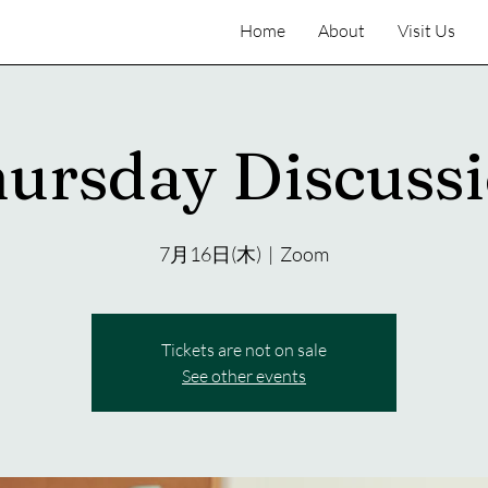
Home
About
Visit Us
ursday Discuss
7月16日(木)
  |  
Zoom
Tickets are not on sale
See other events