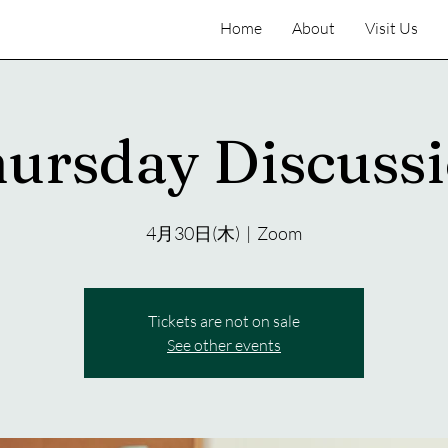
Home
About
Visit Us
ursday Discuss
4月30日(木)
  |  
Zoom
Tickets are not on sale
See other events