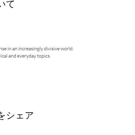
いて
se in an increasingly divisive world.
ical and everyday topics.
をシェア