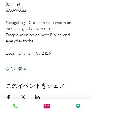
(Online)
8:00-9:00pm
Navigating a Christian response in an 
increasingly divisive world.
Deep discussion on both Biblical and 
everyday topics.
Zoom ID: 845 4408 2426
さらに表示
このイベントをシェア
Kobe Union Church