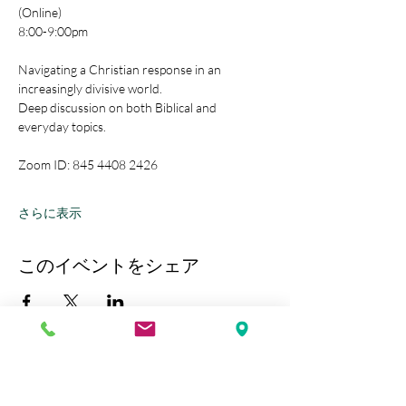
(Online)
8:00-9:00pm
Navigating a Christian response in an 
increasingly divisive world.
Deep discussion on both Biblical and 
everyday topics.
Zoom ID: 845 4408 2426
さらに表示
このイベントをシェア
Kobe Union Church