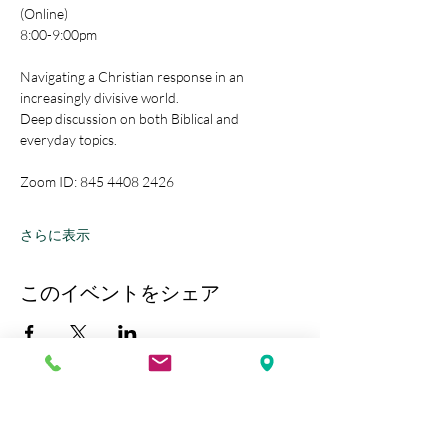
(Online)
8:00-9:00pm
Navigating a Christian response in an 
increasingly divisive world.
Deep discussion on both Biblical and 
everyday topics.
Zoom ID: 845 4408 2426
さらに表示
このイベントをシェア
Kobe Union Church