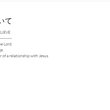
いて
ELIEVE
----------
he Lord.
e.
 of a relationship with Jesus.