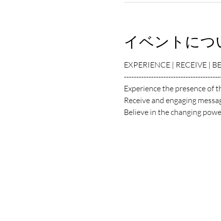
イベントにつ
EXPERIENCE | RECEIVE | B
---------------------------------------
Experience the presence of t
Receive and engaging messag
Believe in the changing power