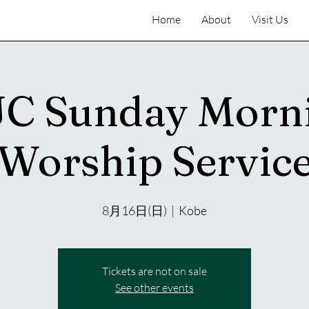
Home
About
Visit Us
C Sunday Morn
Worship Servic
8月16日(日)
  |  
Kobe
Tickets are not on sale
See other events