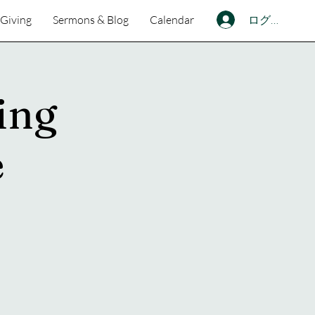
ログイン
Giving
Sermons & Blog
Calendar
ing
e