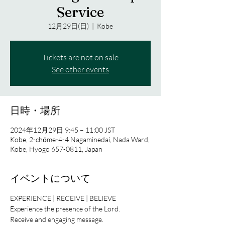
Service
12月29日(日)
  |  
Kobe
Tickets are not on sale
See other events
日時・場所
2024年12月29日 9:45 – 11:00 JST
Kobe, 2-chōme-4-4 Nagaminedai, Nada Ward,
Kobe, Hyogo 657-0811, Japan
イベントについて
EXPERIENCE | RECEIVE | BELIEVE
Experience the presence of the Lord.
Receive and engaging message.