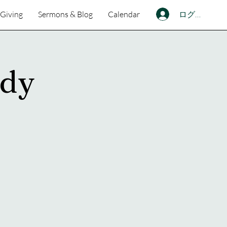
ログイン
Giving
Sermons & Blog
Calendar
udy