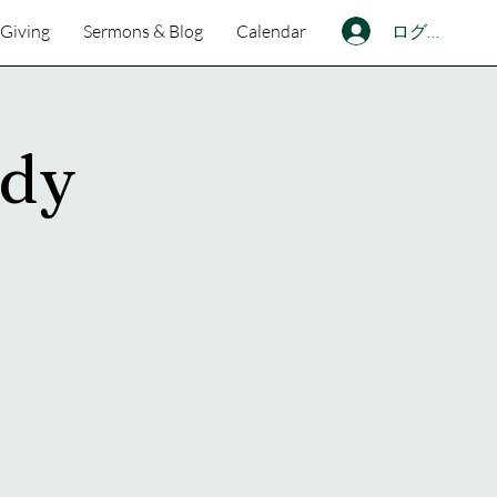
ログイン
Giving
Sermons & Blog
Calendar
udy