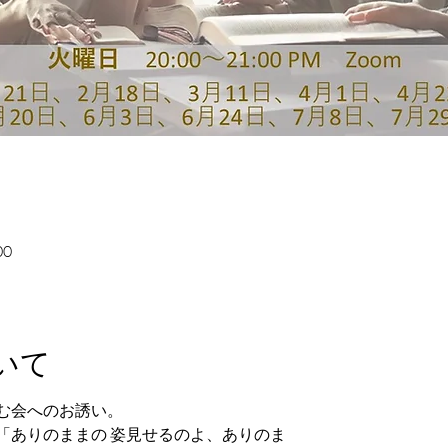
00
いて
む会へのお誘い。
「ありのままの 姿見せるのよ、ありのま