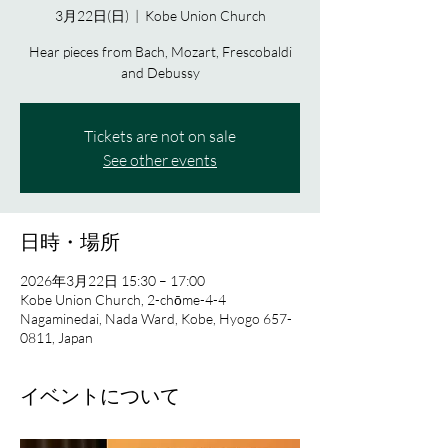
3月22日(日)
  |  
Kobe Union Church
Hear pieces from Bach, Mozart, Frescobaldi
and Debussy
Tickets are not on sale
See other events
日時・場所
2026年3月22日 15:30 – 17:00
Kobe Union Church, 2-chōme-4-4
Nagaminedai, Nada Ward, Kobe, Hyogo 657-
0811, Japan
イベントについて