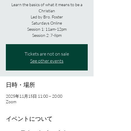
Learn the basics of what it means to be a
Christian
Led by Bro. Foster
Saturdays Online
Session 1: 11am-12pm
Session 2: 7-8pm
Tickets are not on sale
See other events
日時・場所
2025年11月15日 11:00 – 20:00
Zoom
イベントについて