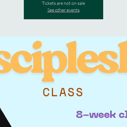
Tickets are not on sale
See other events