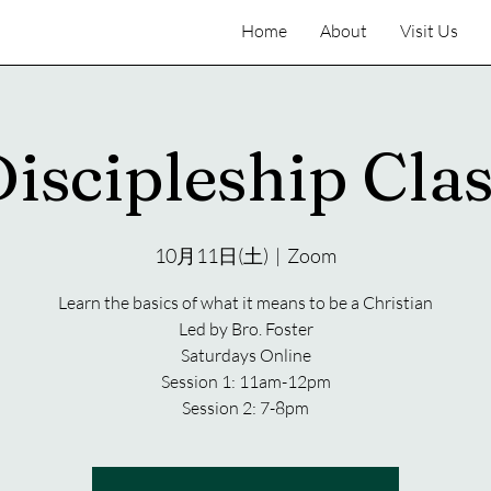
Home
About
Visit Us
iscipleship Cla
10月11日(土)
  |  
Zoom
Learn the basics of what it means to be a Christian
Led by Bro. Foster
Saturdays Online
Session 1: 11am-12pm
Session 2: 7-8pm