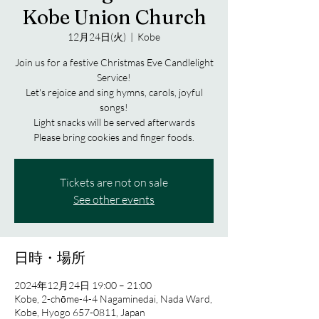
Kobe Union Church
12月24日(火)
  |  
Kobe
Join us for a festive Christmas Eve Candlelight
Service!
Let's rejoice and sing hymns, carols, joyful
songs!
Light snacks will be served afterwards
Please bring cookies and finger foods.
Tickets are not on sale
See other events
日時・場所
2024年12月24日 19:00 – 21:00
Kobe, 2-chōme-4-4 Nagaminedai, Nada Ward,
Kobe, Hyogo 657-0811, Japan