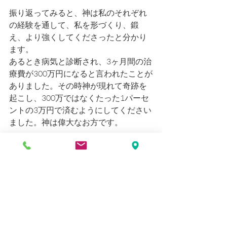
振り返ってみると、神は私のそれぞれ
の経験を通して、私を形づくり、鍛
え、より強くしてくださったと分かり
ます。
あるとき病気と診断され、3ヶ月間の治
療費が300万円になると言われたことが
ありました。その時神が現れて奇跡を
起こし、300万ではなくたった1パーセ
ントの3万円で済むようにしてください
ました。神は偉大なお方です。
詩篇30:6にこうあります。
「泣きながら夜を過ごす人にも 喜びの
歌と共に朝を迎えさせてくださる」。
朝は必ず来ます。あなたの物語はまだ
終わっていません。いつの日かあなた
のその心の痛みが、ほかの誰かを苦し
みから解放する証しとなることでしょ