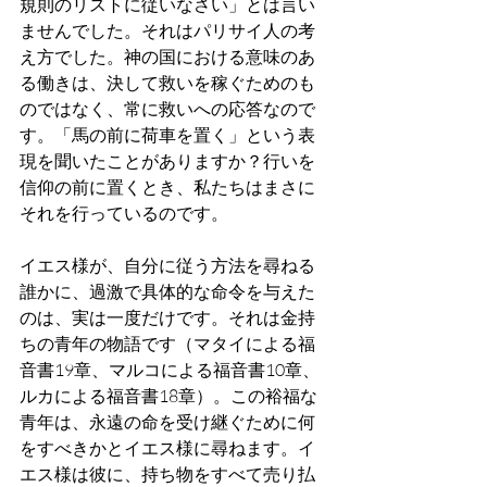
規則のリストに従いなさい」とは言い
ませんでした。それはパリサイ人の考
え方でした。神の国における意味のあ
る働きは、決して救いを稼ぐためのも
のではなく、常に救いへの応答なので
す。「馬の前に荷車を置く」という表
現を聞いたことがありますか？行いを
信仰の前に置くとき、私たちはまさに
それを行っているのです。
イエス様が、自分に従う方法を尋ねる
誰かに、過激で具体的な命令を与えた
のは、実は一度だけです。それは金持
ちの青年の物語です（マタイによる福
音書19章、マルコによる福音書10章、
ルカによる福音書18章）。この裕福な
青年は、永遠の命を受け継ぐために何
をすべきかとイエス様に尋ねます。イ
エス様は彼に、持ち物をすべて売り払