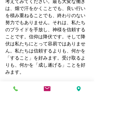
考えてみてください。最も大変な働き
は、畑で汗をかくことでも、良い行い
を積み重ねることでも、終わりのない
努力でもありません。それは、私たち
のプライドを手放し、神様を信頼する
ことです。信仰は降伏です。そして降
伏は私たちにとって容易ではありませ
ん。私たちは信頼するよりも、何かを
「すること」を好みます。受け取るよ
りも、何かを「成し遂げる」ことを好
みます。
それでも、イエス様は主張します。あ
なたの最も深い働きは、わたしを信じ
ることであると。
次に、イエス様はさらに一歩進みま
す。贈り物を指し示すだけでなく、ご
自身がその贈り物であると宣言しま
す。「わたしが命のパンです。」これ