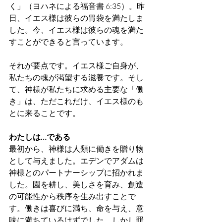
く」（ヨハネによる福音書 6:35）。昨
日、イエス様は彼らの胃袋を満たしま
した。今、イエス様は彼らの魂を満た
すことができると言っています。
それが要点です。イエス様ご自身が、
私たちの魂が渇望する滋養です。そし
て、神様が私たちに求める主要な「働
き」は、ただこれだけ、イエス様のも
とに来ることです。
わたしは…である
最初から、神様は人類に働きを贈り物
として与えました。エデンでアダムは
神様とのパートナーシップに招かれま
した。園を耕し、美しさを育み、創造
の可能性から秩序を生み出すことで
す。働きは喜びに満ち、命を与え、意
味に満ちているはずでした。しかし罪