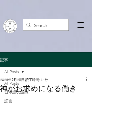
記事
All Posts
2025年9月28日
読了時間: 14分
All Posts
神がお求めになる働き
日本語の説教
証言