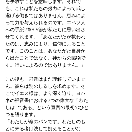
を手放すことを意味します。それで
も、これは私たちの努力によって成し
遂げる働きではありません。恵みによ
って力を与えられるのです。エペソ人
への手紙2章8-9節が私たちに思い出さ
せてくれます。「あなたがたが救われ
たのは、恵みにより、信仰によること
です。このことは、あなたがた自身か
ら出たことではなく、神からの賜物で
す。行いによるのではありません。」
この後も、群衆はまだ理解していませ
ん。彼らは別のしるしを求めます。そ
こでイエス様は、より深く迫り、ヨハ
ネの福音書における7つの偉大な「わた
しは…である」という宣言の最初のひと
つを語ります。
「わたしが命のパンです。わたしのも
とに来る者は決して飢えることがな