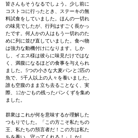
皆さんもそうなるでしょう。少し前に
コストコに行ったとき、ステーキの無
料試食をしていました。ほんの一切れ
の味見でしたが、行列はすごく長かっ
たです。何人かの人はもう一切れのた
めに列に並び直していました。食べ物
は強力な動機付けになります。しか
し、イエス様は彼らに味見だけではな
く、満腹になるほどの食事を与えられ
ました。5つの小さな大麦パンと2匹の
魚で、5千人以上の人々を養いました。
誰も空腹のまま立ち去ることなく、実
際、12かごもの残ったパンくずを集め
ました。
群衆はこれが何を意味するか理解した
つもりでした。「この方こそ私たちの
王、私たちの預言者だ！この方は私た
ちを養い、守ってくれる！」しかし、