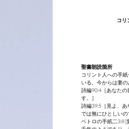
コリン
聖書朗読箇所
コリント人への手紙
いる。今からは妻の
詩編90:4［あな
す。］
詩編39:5［見よ
では無にひとしいの
ペトロの手紙二3:
千年のようであり、