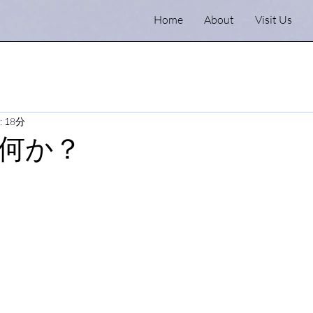
Home
About
Visit Us
 18分
何か？