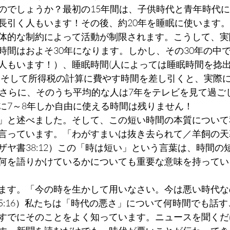
のでしょうか？最初の15年間は、子供時代と青年時代
長引く人もいます！その後、約20年を睡眠に使います。
体的な制約によって活動が制限されます。こうして、実
時間はおよそ30年になります。しかし、その30年の中
人もいます！）、睡眠時間(人によっては睡眠時間を捻
、そして所得税の計算に費やす時間を差し引くと、実際
。さらに、そのうち平均的な人は7年をテレビを見て過ご
に7～8年しか自由に使える時間は残りません！
」と述べました。そして、この短い時間の本質について
言っています。「わがすまいは抜き去られて／羊飼の天
ザヤ書38:12）この「時は短い」という言葉は、時間の
何を語りかけているかについても重要な意味を持ってい
ます。「今の時を生かして用いなさい。今は悪い時代な
5:16）私たちは「時代の悪さ」について何時間でも話
すでにそのことをよく知っています。ニュースを聞くだ