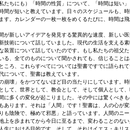
私たちにも）「時間の性質」について、「時間は短い」
時間が短いと教えています。日々のスケジュールも、時
ます。カレンダーの一枚一枚をめくるたびに、時間は飛
　
間が新しいアイデアを発見する驚異的な速度、新しい医
新技術について話していました。現代の生活を支える素
な装置について話していたのです。もし私たちの祖父た
いる、全てのものについて聞かされても、信じることは
ところ、これらすべてについては聖書ですでに語られて
代について、聖書は教えています。
の崩壊」をかつてないほど目の当たりにしています。時
として、世界として、教会として、そして個人として、
間に多くの変化が起こりました。その中には驚くべきも
もあります。それは「人間」です！聖書は、人の心が変
りも陰険で、極めて邪悪」と語っています。人間のニー
地上を歩まれてから今日に至るまで、変わることのない
人生における目的です。そして、それはイエス・キリス