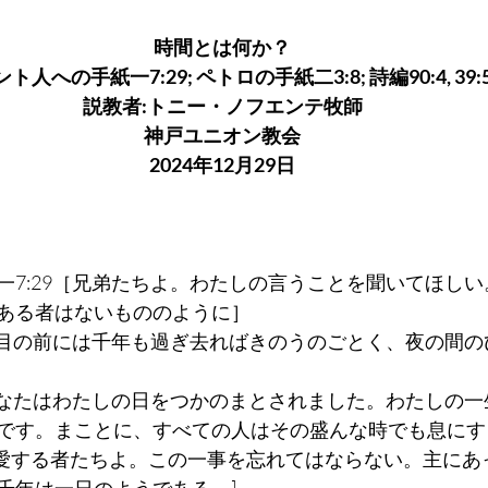
時間とは何か？
ト人への手紙一7:29; ペトロの手紙二3:8; 詩編90:4, 39:
説教者:トニー・ノフエンテ牧師
神戸ユニオン教会
2024年12月29日
一7:29［兄弟たちよ。わたしの言うことを聞いてほし
ある者はないもののように］
たの目の前には千年も過ぎ去ればきのうのごとく、夜の間
、あなたはわたしの日をつかのまとされました。わたしの
です。まことに、すべての人はその盛んな時でも息にす
8 [愛する者たちよ。この一事を忘れてはならない。主に
千年は一日のようである。]