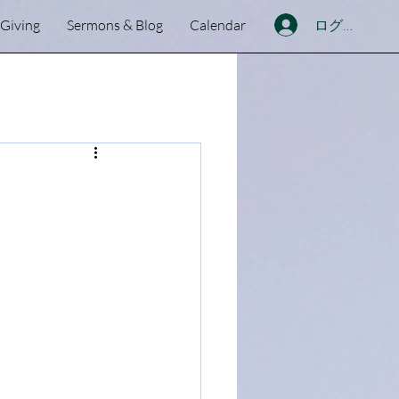
ログイン
Giving
Sermons & Blog
Calendar