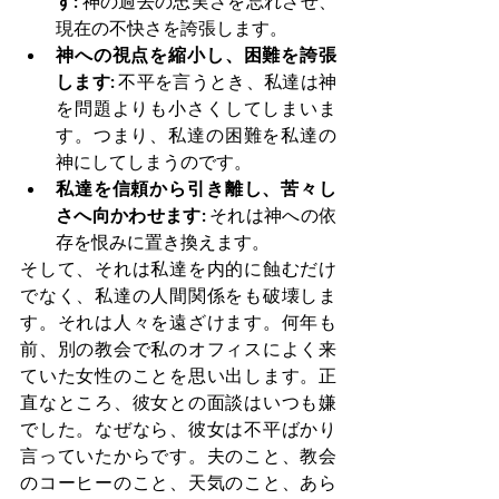
す:
 神の過去の忠実さを忘れさせ、
現在の不快さを誇張します。
神への視点を縮小し、困難を誇張
します:
 不平を言うとき、私達は神
を問題よりも小さくしてしまいま
す。つまり、私達の困難を私達の
神にしてしまうのです。
私達を信頼から引き離し、苦々し
さへ向かわせます:
 それは神への依
存を恨みに置き換えます。
そして、それは私達を内的に蝕むだけ
でなく、私達の人間関係をも破壊しま
す。それは人々を遠ざけます。何年も
前、別の教会で私のオフィスによく来
ていた女性のことを思い出します。正
直なところ、彼女との面談はいつも嫌
でした。なぜなら、彼女は不平ばかり
言っていたからです。夫のこと、教会
のコーヒーのこと、天気のこと、あら