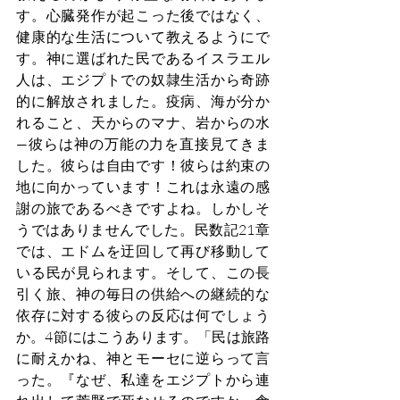
す。心臓発作が起こった後ではなく、
健康的な生活について教えるようにで
す。神に選ばれた民であるイスラエル
人は、エジプトでの奴隷生活から奇跡
的に解放されました。疫病、海が分か
れること、天からのマナ、岩からの水
—彼らは神の万能の力を直接見てきま
した。彼らは自由です！彼らは約束の
地に向かっています！これは永遠の感
謝の旅であるべきですよね。しかしそ
うではありませんでした。民数記21章
では、エドムを迂回して再び移動して
いる民が見られます。そして、この長
引く旅、神の毎日の供給への継続的な
依存に対する彼らの反応は何でしょう
か。4節にはこうあります。「民は旅路
に耐えかね、神とモーセに逆らって言
った。『なぜ、私達をエジプトから連