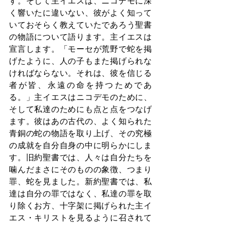
す。そして主イエスは、ニコデモに深
く響いたに違いない、彼がよく知って
いておそらく教えていたであろう聖書
の物語について語ります。主イエスは
宣言します。「モーセが荒野で蛇を掲
げたように、人の子もまた掲げられな
ければならない。それは、彼を信じる
者が皆、永遠の命を持つためであ
る。」主イエスはニコデモのために、
そして私達のためにも点と点をつなげ
ます。彼はあの古代の、よく知られた
青銅の蛇の物語を取り上げ、その究極
の成就を自分自身の中に明らかにしま
す。旧約聖書では、人々は自分たちを
噛んだまさにそのものの象徴、つまり
罪、蛇を見ました。新約聖書では、私
達は自分の罪ではなく、私達の罪を取
り除くお方、十字架に掲げられた主イ
エス・キリストを見るように召されて