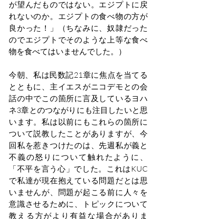
が望んだものではない。エジプトに戻
れないのか。エジプトの食べ物の方が
良かった！」（ちなみに、奴隷だった
のでエジプトでそのような上等な食べ
物を食べてはいませんでした。）
今朝、私は民数記21章に焦点を当てる
とともに、主イエスがニコデモとの会
話の中でこの箇所に言及しているヨハ
ネ3章とのつながりにも注目したいと思
います。私は以前にもこれらの箇所に
ついて説教したことがありますが、今
回私を惹きつけたのは、先週私が義と
不義の怒りについて触れたように、
「不平を言う心」でした。これはKUC
で私達が現在抱えている問題だとは思
いませんが、問題が起こる前に人々を
意識させるために、トピックについて
教える方がより有益な場合がありま