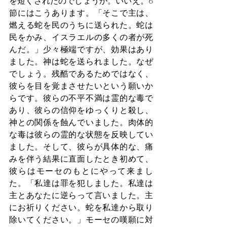
を短くされたのでしょうか。いいえ。6
節にはこうあります。「そこで主は、
燃える蛇を民のうちに送られた。蛇は
民をかみ、イスラエルの多くの者が死
んだ。」少々極端ですが、効果はあり
ました。神は蛇を送られました。なぜ
でしょう。残酷であるためではなく、
彼らを目を覚まさせたいという願いか
らです。彼らの不平不満は霊的な毒で
あり、彼らの信仰をゆっくりと殺し、
神との関係を蝕んでいました。肉体的
な毒は彼らの霊的な状態を反映してい
ました。そして、彼らが具体的な、痛
みを伴う結果に直面したとき初めて、
彼らはモーセのもとにやって来まし
た。「私達は罪を犯しました。私達は
主とあなたに逆らって言いました。主
にお祈りください。蛇を私達から取り
除いてください。」モーセの嘆願に対