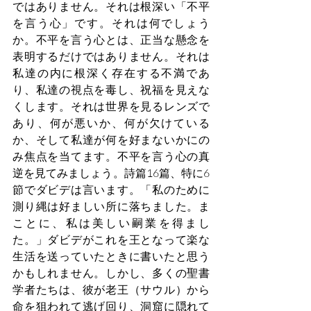
ではありません。それは根深い「不平
を言う心」です。それは何でしょう
か。不平を言う心とは、正当な懸念を
表明するだけではありません。それは
私達の内に根深く存在する不満であ
り、私達の視点を毒し、祝福を見えな
くします。それは世界を見るレンズで
あり、何が悪いか、何が欠けている
か、そして私達が何を好まないかにの
み焦点を当てます。不平を言う心の真
逆を見てみましょう。詩篇16篇、特に6
節でダビデは言います。「私のために
測り縄は好ましい所に落ちました。ま
ことに、私は美しい嗣業を得まし
た。」ダビデがこれを王となって楽な
生活を送っていたときに書いたと思う
かもしれません。しかし、多くの聖書
学者たちは、彼が老王（サウル）から
命を狙われて逃げ回り、洞窟に隠れて