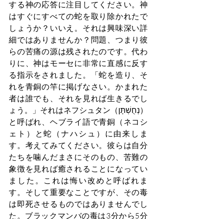
する神の応答に注目してください。神
はすぐにすべての蛇を取り除かれたで
しょうか？いいえ。それは興味深い詳
細ではありませんか？問題、つまり彼
らの苦痛の源は残されたのです。代わ
りに、神はモーセに非常に直感に反す
る指示をされました。「蛇を造り、そ
れを青銅の竿に掲げなさい。かまれた
者は誰でも、それを見れば生きるでし
ょう。」それはネフシュタン（נְחֻשְׁתָּן）
と呼ばれ、ヘブライ語で青銅（ネコシ
ェト）と蛇（ナハシュ）に由来しま
す。考えてみてください。彼らは自分
たちを噛んだまさにそのもの、苦難の
象徴を見れば癒されることになってい
ました。これは悔い改めと呼ばれま
す。そして重要なことですが、その毒
は即死させるものではありませんでし
た。ブラックマンバの毒は3分から5分