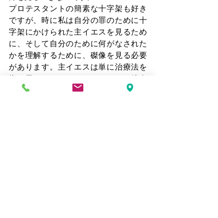
プロテスタントの簡素な十字架も好き
ですが、時に私は自分の罪のために十
字架にかけられた主イエスを見るため
に、そして自分のために何がなされた
かを理解するために、磔像を見る必要
があります。主イエスは単に治療法を
指し示しただけではありません。彼自
身が治療法となられたのです。彼は私
達の不平、反抗、あらゆる罪の全重み
を引き受けてくださいました。私達が
彼を見たとき、私達の恥ではなく、彼
の犠牲を見るように。私達の毒ではな
く、彼の癒しを見るように。2コリント
5:21「神は、罪を知らない方を、私達
のために罪とされました。それは、私
達が彼にあって神の義となるためで
す。」十字架上のその瞬間、人の子は
「掲げられた」のです。私達のため