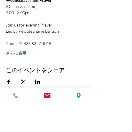
Wednesday Night Prayer
(Online via Zoom)
7:00 - 8:00pm
Join us for evening Prayer
Led by Rev. Stephanie Bartsch
Zoom ID: 833 5327 4015
さらに表示
このイベントをシェア
Kobe Union Church